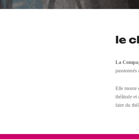
le c
La Compag
passionnés a
Elle monte d
théâtrale et
faire du thé