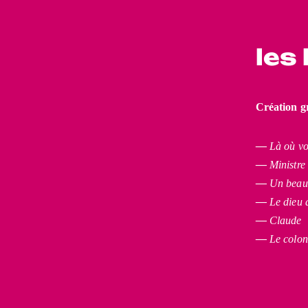
les 
Création gr
―
Là où vo
―
Ministre
―
Un beau 
―
Le dieu 
―
Claude
―
Le colon