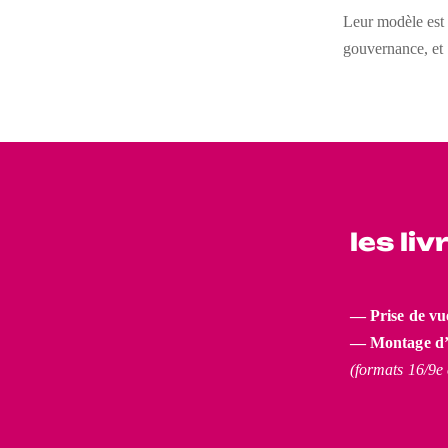
Leur modèle es
gouvernance, et 
les liv
― Prise de vu
― Montage d’u
(formats 16/9e 