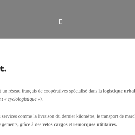
t.
t un réseau français de coopératives spécialisé dans la
logistique urba
t « cyclologistique »).
s services comme la livraison du dernier kilomètre, le transport de mar
agements, grâce à des
vélos-cargos
et
remorques utilitaires
.